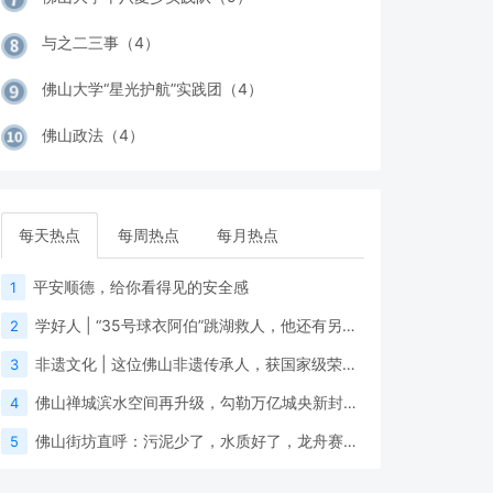
与之二三事（4）
佛山大学“星光护航”实践团（4）
佛山政法（4）
每天热点
每周热点
每月热点
平安顺德，给你看得见的安全感
1
学好人 | “35号球衣阿伯”跳湖救人，他还有另一个身份
2
非遗文化 | 这位佛山非遗传承人，获国家级荣誉！
3
佛山禅城滨水空间再升级，勾勒万亿城央新封面！
4
佛山街坊直呼：污泥少了，水质好了，龙舟赛更有“睇头”！
5