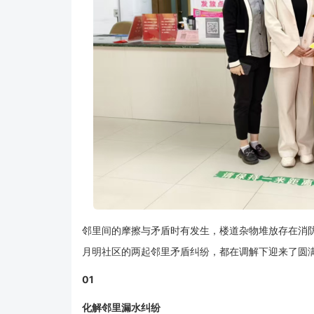
邻里间的摩擦与矛盾时有发生，楼道杂物堆放存在消防隐患
月明社区的
两起邻里矛盾纠纷，都在调解下迎来了圆
0
1
化解邻里漏水纠纷