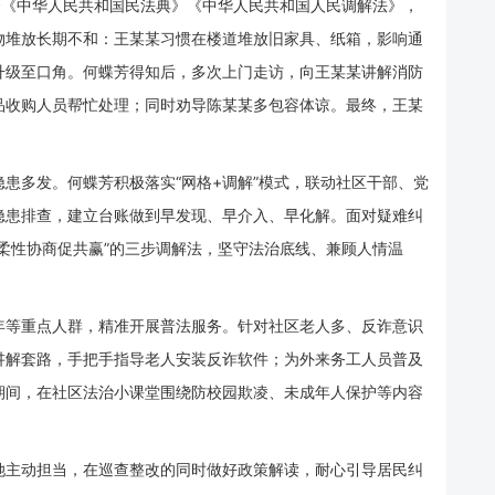
合
《中华人民共和国民法典》
《中华人民共和国人民调解法》
，
物堆放长期不和：王某某习惯在楼道堆放旧家具、纸箱，影响通
升级至口角。何蝶芳得知后，多次上门走访，向王某某讲解消防
品收购人员帮忙处理；同时劝导陈某某多包容体谅。最终，王某
患多发。何蝶芳积极落实“网格+调解”模式，联动社区干部、党
隐患排查，建立台账做到早发现、早介入、早化解。面对疑难纠
柔性协商促共赢”的三步调解法，坚守法治底线、兼顾人情温
年等重点人群，精准开展普法服务。针对社区老人多、反诈意识
讲解套路，手把手指导老人安装反诈软件；为外来务工人员普及
期间，在社区法治小课堂围绕防校园欺凌、未成年人保护等内容
她主动担当，在巡查整改的同时做好政策解读，耐心引导居民纠