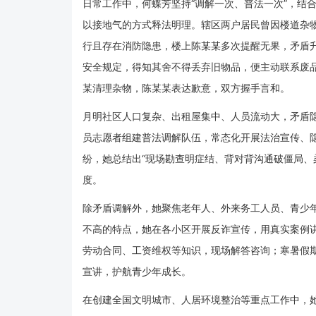
日常工作中，何蝶芳坚持“调解一次、普法一次”，结
以接地气的方式释法明理。辖区两户居民曾因楼道杂
行且存在消防隐患，楼上陈某某多次提醒无果，矛盾
安全规定，得知其舍不得丢弃旧物品，便主动联系废
某清理杂物，陈某某表达歉意，双方握手言和。
月明社区人口复杂、出租屋集中、人员流动大，矛盾隐
员志愿者组建普法调解队伍，常态化开展法治宣传、
纷，她总结出“现场勘查明症结、背对背沟通破僵局、
度。
除矛盾调解外，她聚焦老年人、外来务工人员、青少
不高的特点，她在各小区开展反诈宣传，用真实案例
劳动合同、工资维权等知识，现场解答咨询；寒暑假
宣讲，护航青少年成长。
在
创建全国文明城市
、人居环境整治等重点工作中，