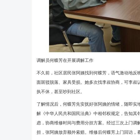
调解员何蝶芳在开展调解工作
不久前，社区居民张阿姨找到何蝶芳，语气激动地反
面斑驳脱落、家具受损。她多次找李叔协商，可李叔
执不休，甚至吵到社区。
了解情况后，何蝶芳先安抚好张阿姨的情绪，随即实
解
《中华人民共和国民法典》
中相邻权规定，告知其
虑，协商维修时间与费用分担方案。经过三次上门调
担，张阿姨放弃额外索赔。维修后何蝶芳上门回访，