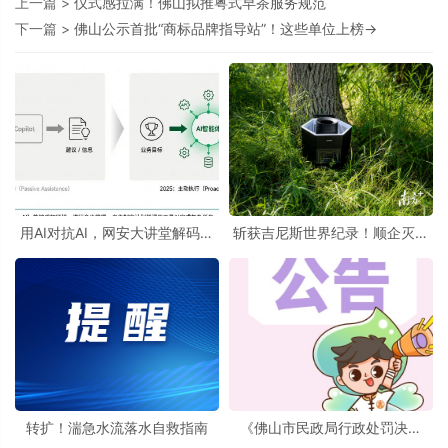
上一篇 >
仪式感拉满！佛山拟推粤式早茶服务规范
下一篇 >
佛山公示首批“商标品牌指导站”！这些单位上榜→
用AI对抗AI，网安大讲堂解码智
斩获吉尼斯世界纪录！顺企灭蚊
能体时代的防御新路径
设备挑战极限
转扩！湍急水流落水自救指南
《佛山市民政局行政处罚决定
书》送达公告