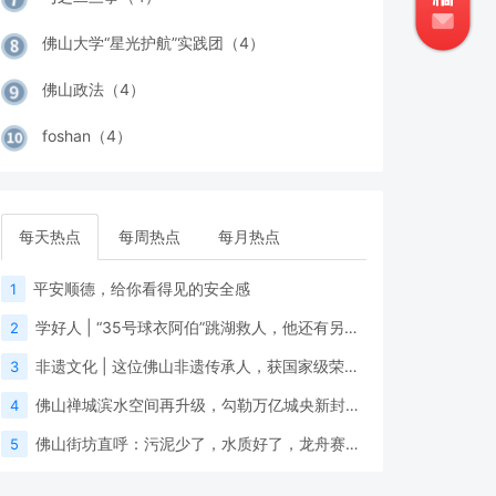
佛山大学“星光护航”实践团（4）
佛山政法（4）
foshan（4）
每天热点
每周热点
每月热点
平安顺德，给你看得见的安全感
1
学好人 | “35号球衣阿伯”跳湖救人，他还有另一个身份
2
非遗文化 | 这位佛山非遗传承人，获国家级荣誉！
3
佛山禅城滨水空间再升级，勾勒万亿城央新封面！
4
佛山街坊直呼：污泥少了，水质好了，龙舟赛更有“睇头”！
5