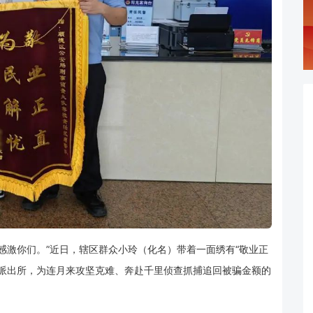
感激你们。”近日，辖区群众小玲（化名）带着一面绣有“敬业正
桂派出所，为连月来攻坚克难、奔赴千里侦查抓捕追回被骗金额的