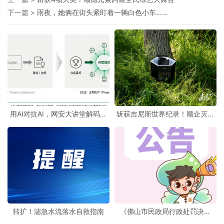
下一篇 >
雨夜，她俩在街头紧盯着一辆白色小车……
用AI对抗AI，网安大讲堂解码智
斩获吉尼斯世界纪录！顺企灭蚊
能体时代的防御新路径
设备挑战极限
转扩！湍急水流落水自救指南
《佛山市民政局行政处罚决定
书》送达公告