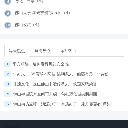
与之二三事（4）
佛山大学“星光护航”实践团（4）
佛山政法（4）
每天热点
每周热点
每月热点
平安顺德，给你看得见的安全感
1
学好人 | “35号球衣阿伯”跳湖救人，他还有另一个身份
2
非遗文化 | 这位佛山非遗传承人，获国家级荣誉！
3
佛山禅城滨水空间再升级，勾勒万亿城央新封面！
4
佛山街坊直呼：污泥少了，水质好了，龙舟赛更有“睇头”！
5