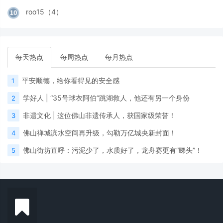
roo15（4）
每天热点
每周热点
每月热点
平安顺德，给你看得见的安全感
1
学好人 | “35号球衣阿伯”跳湖救人，他还有另一个身份
2
非遗文化 | 这位佛山非遗传承人，获国家级荣誉！
3
佛山禅城滨水空间再升级，勾勒万亿城央新封面！
4
佛山街坊直呼：污泥少了，水质好了，龙舟赛更有“睇头”！
5