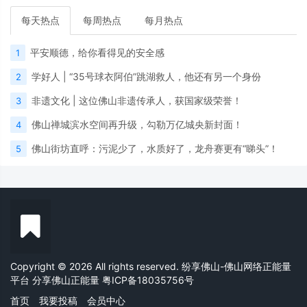
每天热点
每周热点
每月热点
平安顺德，给你看得见的安全感
1
学好人 | “35号球衣阿伯”跳湖救人，他还有另一个身份
2
非遗文化 | 这位佛山非遗传承人，获国家级荣誉！
3
佛山禅城滨水空间再升级，勾勒万亿城央新封面！
4
佛山街坊直呼：污泥少了，水质好了，龙舟赛更有“睇头”！
5
Copyright © 2026 All rights reserved. 纷享佛山-佛山网络正能量
平台 分享佛山正能量
粤ICP备18035756号
首页
我要投稿
会员中心