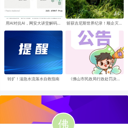
用AI对抗AI，网安大讲堂解码智
斩获吉尼斯世界纪录！顺企灭蚊
能体时代的防御新路径
设备挑战极限
转扩！湍急水流落水自救指南
《佛山市民政局行政处罚决定
书》送达公告