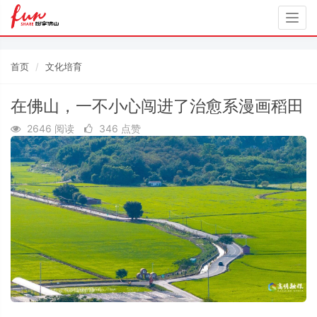
Togg
navig
首页
文化培育
在佛山，一不小心闯进了治愈系漫画稻田
2646 阅读
346 点赞