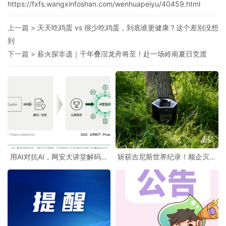
https://fxfs.wangxinfoshan.com/wenhuapeiyu/40459.html
上一篇 >
天天吃鸡蛋 vs 很少吃鸡蛋，到底谁更健康？这个差别没想
到
下一篇 >
薪火探非遗｜千年叠滘龙舟将至！赴一场岭南夏日竞渡
用AI对抗AI，网安大讲堂解码智
斩获吉尼斯世界纪录！顺企灭蚊
能体时代的防御新路径
设备挑战极限