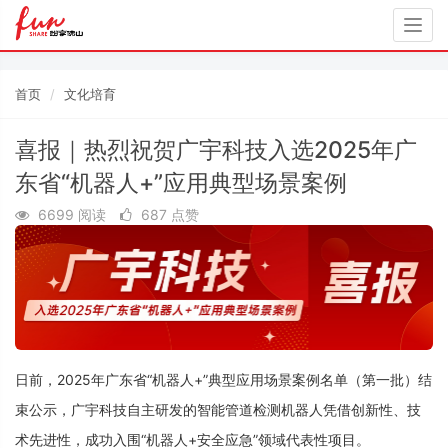
Togg
navig
首页
文化培育
喜报｜热烈祝贺广宇科技入选2025年广
东省“机器人+”应用典型场景案例
6699 阅读
687 点赞
日前，2025年广东省“机器人+”典型应用场景案例名单（第一批）结
束公示，广宇科技自主研发的智能管道检测机器人凭借创新性、技
术先进性，成功入围“机器人+安全应急”领域代表性项目。