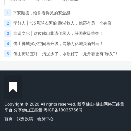
平安顺德，给你看得见的安全感
1
学好人 | “35号球衣阿伯”跳湖救人，他还有另一个身份
2
非遗文化 | 这位佛山非遗传承人，获国家级荣誉！
3
佛山禅城滨水空间再升级，勾勒万亿城央新封面！
4
佛山街坊直呼：污泥少了，水质好了，龙舟赛更有“睇头”！
5
Copyright © 2026 All rights reserved. 纷享佛山-佛山网络正能量
平台 分享佛山正能量
粤ICP备18035756号
首页
我要投稿
会员中心