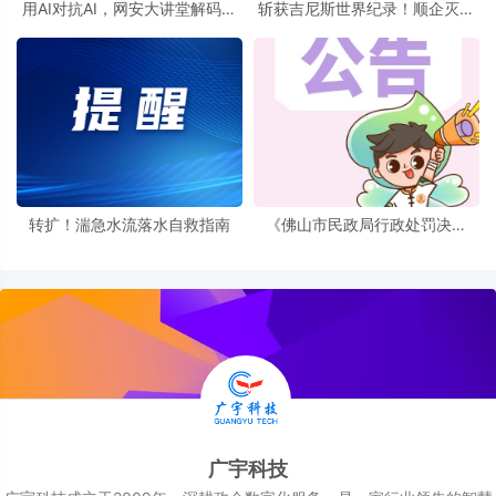
用AI对抗AI，网安大讲堂解码智
斩获吉尼斯世界纪录！顺企灭蚊
能体时代的防御新路径
设备挑战极限
转扩！湍急水流落水自救指南
《佛山市民政局行政处罚决定
书》送达公告
广宇科技