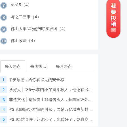
roo15（4）
与之二三事（4）
佛山大学“星光护航”实践团（4）
佛山政法（4）
每天热点
每周热点
每月热点
平安顺德，给你看得见的安全感
1
学好人 | “35号球衣阿伯”跳湖救人，他还有另一个身份
2
非遗文化 | 这位佛山非遗传承人，获国家级荣誉！
3
佛山禅城滨水空间再升级，勾勒万亿城央新封面！
4
佛山街坊直呼：污泥少了，水质好了，龙舟赛更有“睇头”！
5