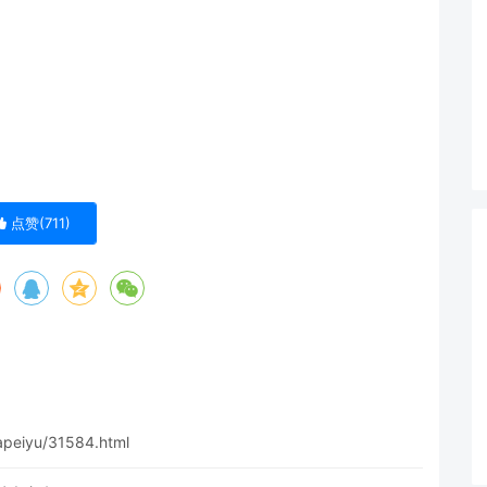
点赞(
711
)
apeiyu/31584.html