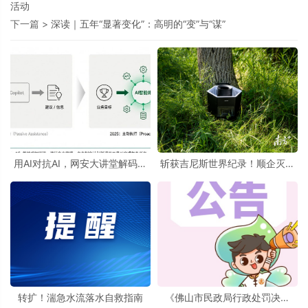
活动
下一篇 >
深读｜五年“显著变化”：高明的“变”与“谋”
用AI对抗AI，网安大讲堂解码智
斩获吉尼斯世界纪录！顺企灭蚊
能体时代的防御新路径
设备挑战极限
转扩！湍急水流落水自救指南
《佛山市民政局行政处罚决定
书》送达公告